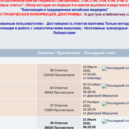
 по различным книгам Людмилы Григорьевны: 1-ой, 2-ой, 3-ей, 4-ой, 5-ой,
овые ответы". Обзор методик по первым 4-м книгам выложен в виде мент
"Биолокация и традиционная китайская медицина"
 И ГРАФИЧЕСКАЯ ИНФОРМАЦИЯ, ДИАГРАММЫ
- О доступе в библиотеку 
анным пользователям: - Достоверность ответов маятника Только методика 
локация в работе с энергетическими каналами, - Негативные чужеродные 
Лаборатория
Ответов
/
Просмотров
Последний ответ
16 Марта
88 Ответов
2026,
17:53:56
131542 Просмотров
от
helenliga
02 Октября
64 Ответов
2025,
09:48:45
39443 Просмотров
от
Дмитрий Меркулов
07 Ноября
37 Ответов
2024,
22:29:34
71005 Просмотров
от
Дмитрий Меркулов
21 Июля
39 Ответов
2025,
08:29:59
38630 Просмотров