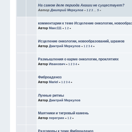
На самом деле периода Акаши не существует?
Автор
Дмитрий Меркулов
«
1
2
3
...
5
»
комментарии к теме Исцеление онкологии, новообра
Автор
Макс111
«
1
2
»
Исцеление онкологии, новообразований, шрамов
Автор
Дмитрий Меркулов
«
1
2
3
4
»
Размышления о карме онкологии, проклятиях
Автор
Иванович
«
1
2
3
4
»
Фиброаденоз
Автор
Mariel
«
1
2
3
4
»
Лунные ритмы
Автор
Дмитрий Меркулов
Маятники и тигровый камень
Автор
перегрин
«
1
2
»
Разговоры к теме Фиброаденоз