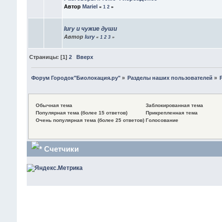
Автор
Mariel
«
1
2
»
Iury и чужие души
Автор
Iury
«
1
2
3
»
Страницы: [
1
]
2
Вверх
Форум Городок"Биолокация.ру"
»
Разделы наших пользователей
»
Обычная тема
Заблокированная тема
Популярная тема (более 15 ответов)
Прикрепленная тема
Очень популярная тема (более 25 ответов)
Голосование
Счетчики