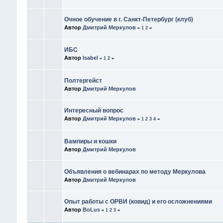
Очное обучение в г. Санкт-Петербург (клуб)
Автор
Дмитрий Меркулов
«
1
2
»
ИБС
Автор
Isabel
«
1
2
»
Полтергейст
Автор
Дмитрий Меркулов
Интересный вопрос
Автор
Дмитрий Меркулов
«
1
2
3
4
»
Вампиры и кошки
Автор
Дмитрий Меркулов
Объявления о вебинарах по методу Меркулова
Автор
Дмитрий Меркулов
Опыт работы с ОРВИ (ковид) и его осложнениями
Автор
BoLus
«
1
2
3
»