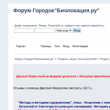
Форум Городок"Биолокация.ру"
Добро пожаловать,
Гость
. Пожалуйста,
войдите
или
зарегистрируйтесь
.
Портал
Форум
Помощь
Теги
Вход
Регистрация
Форум Городок"Биолокация.ру"
»
Разделы наших пользователей
»
Раздел
Друзья! Известный на форуме целитель с большим практически
Отзывы о помощи Дмитрия Меркулова смотреть
ЗДЕСЬ
.
"Методы и методики оздоровления", темы: - Исцеление с пом
Катунской от Светогора (ссылки для скачивания) - Методика 