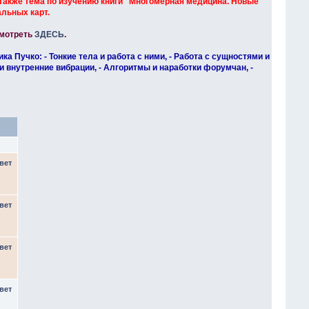
 а также тема по изучению книги "Многомерная медицина. Новые
альных карт.
смотреть
ЗДЕСЬ
.
Пучко: - Тонкие тела и работа с ними, - Работа с сущностями и
и внутренние вибрации, - Алгоритмы и наработки форумчан, -