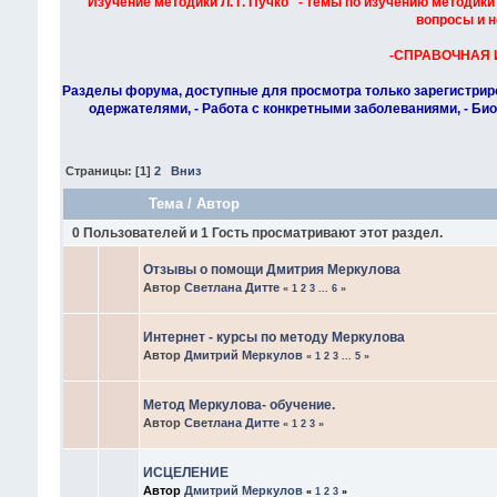
"Изучение методики Л. Г. Пучко" - темы по изучению методики
вопросы и н
-СПРАВОЧНАЯ
Разделы форума, доступные для просмотра только зарегистриров
одержателями, - Работа с конкретными заболеваниями, - Био
Страницы: [
1
]
2
Вниз
Тема
/
Автор
0 Пользователей и 1 Гость просматривают этот раздел.
Отзывы о помощи Дмитрия Меркулова
Автор
Светлана Дитте
«
1
2
3
...
6
»
Интернет - курсы по методу Меркулова
Автор
Дмитрий Меркулов
«
1
2
3
...
5
»
Метод Меркулова- обучение.
Автор
Светлана Дитте
«
1
2
3
»
ИСЦЕЛЕНИЕ
Автор
Дмитрий Меркулов
«
1
2
3
»