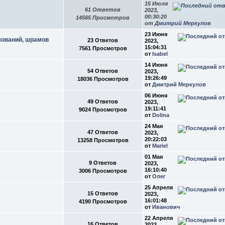
15 Июля
61 Ответов
2023,
00:30:20
14565 Просмотров
от
Дмитрий Меркулов
23 Июня
зований, шрамов
23 Ответов
2023,
15:04:31
7561 Просмотров
от
Isabel
14 Июня
54 Ответов
2023,
19:26:49
18036 Просмотров
от
Дмитрий Меркулов
06 Июня
49 Ответов
2023,
19:11:41
9024 Просмотров
от
Dolina
24 Мая
47 Ответов
2023,
20:22:03
13258 Просмотров
от
Mariel
01 Мая
9 Ответов
2023,
16:10:40
3006 Просмотров
от
Олег
25 Апреля
15 Ответов
2023,
16:01:48
4190 Просмотров
от
Иванович
22 Апреля
16 Ответов
2023,