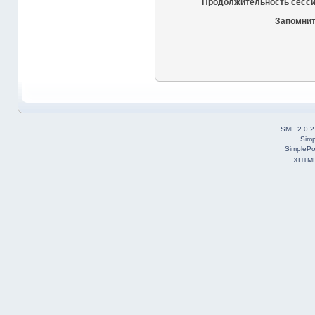
Продолжительность сесси
Запомнит
SMF 2.0.2
Simp
SimplePo
XHTM