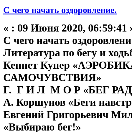
С чего начать оздоровление.
«
:
09 Июня 2020, 06:59:41 
С чего начать оздоровлени
Литература по бегу и ходь
Кеннет Купер «АЭРОБ
САМОЧУВСТВИЯ»
Г. Г И Л М О Р «БЕГ Р
А. Коршунов «Беги навстр
Евгений Григорьевич Ми
«Выбираю бег!»