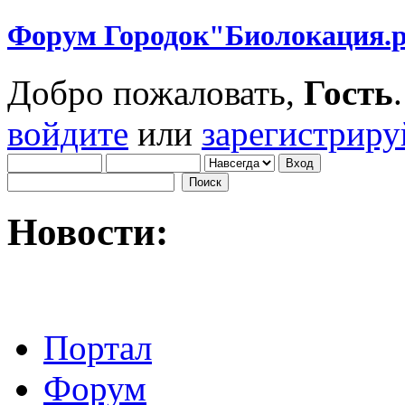
Форум Городок"Биолокация.
Добро пожаловать,
Гость
войдите
или
зарегистриру
Новости:
Портал
Форум