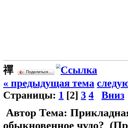
禪
Поделиться…
« предыдущая тема
следу
Страницы:
1
[
2
]
3
4
Вниз
Автор
Тема: Прикладна
обыкновенное чудо? (Про