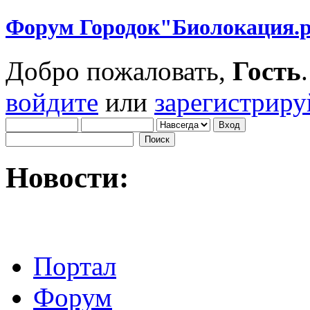
Форум Городок"Биолокация.
Добро пожаловать,
Гость
войдите
или
зарегистриру
Новости:
Портал
Форум