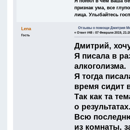
Я понял в чём ваша бе
признак ума, все глу
лица. Улыбайтесь господ
Отзывы о помощи Дмитрия М
Lena
«
Ответ #48 :
07 Февраля 2019, 21:2
Гость
Дмитрий, хоч
Я писала в ра
алкоголизма.
Я тогда писал
время сидит в
Так как та те
о результатах
Всю последню
из комнаты, з