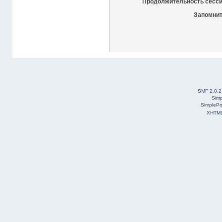
Продолжительность сесси
Запомнит
SMF 2.0.2
Simp
SimplePo
XHTM