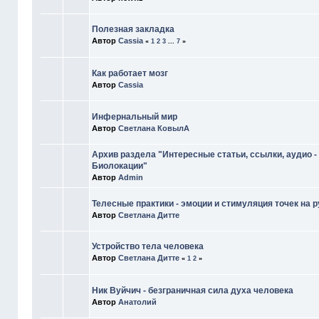
Полезная закладка
Автор
Cassia
«
1
2
3
...
7
»
Как работает мозг
Автор
Cassia
Инфернальный мир
Автор
Светлана КовылА
Архив раздела "Интересные статьи, ссылки, аудио - 
Биолокации"
Автор
Admin
Телесные практики - эмоции и стимуляция точек на р
Автор
Светлана Дитте
Устройство тела человека
Автор
Светлана Дитте
«
1
2
»
Ник Вуйчич - безграничная сила духа человека
Автор
Анатолий