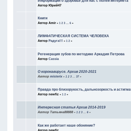
Информация о здоровье для нас с полей интернета
Автор Юрий47
Книги
Автор Amir
«
1
2
3
...
6
»
ЛИМФАТИЧЕСКАЯ СИСТЕМА ЧЕЛОВЕКА
Автор
Радуга!!!
«
1
2
»
Регенерация зубов по методике Аркадия Петрова
Автор
Cassia
О коронавирусе. Архив 2020-2021
Автор
misterix
«
1
2
3
...
37
»
Правда про близорукость, дальнозоркость и астигма
Автор newfiz
«
1
2
»
Интересная статья Архив 2014-2019
Автор Татьяна88888
«
1
2
3
...
6
»
Как же работает наше обоняние?
Автор newfiz