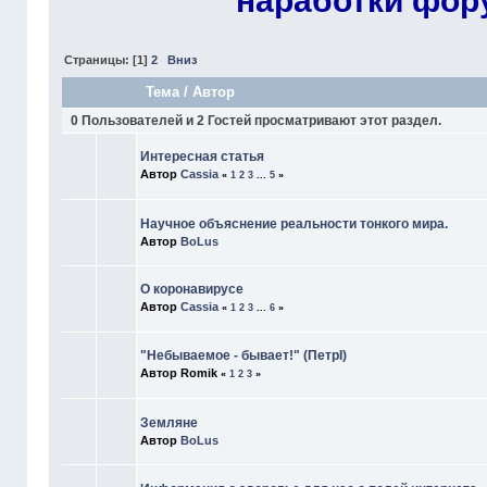
наработки фор
Страницы: [
1
]
2
Вниз
Тема
/
Автор
0 Пользователей и 2 Гостей просматривают этот раздел.
Интересная статья
Автор
Cassia
«
1
2
3
...
5
»
Научное объяснение реальности тонкого мира.
Автор
BoLus
О коронавирусе
Автор
Cassia
«
1
2
3
...
6
»
"Небываемое - бывает!" (ПетрI)
Автор Romik
«
1
2
3
»
Земляне
Автор
BoLus