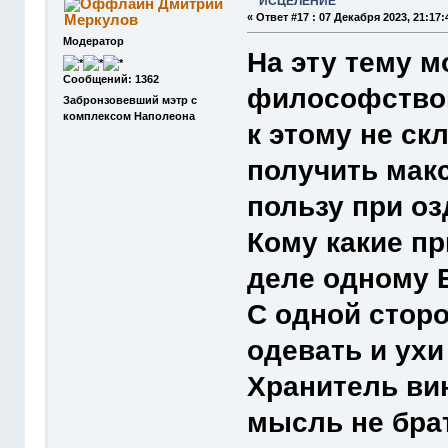
ИСЦЕЛЕНИЕ
Дмитрий
Меркулов
«
Ответ #17 :
07 Декабря 2023, 21:17:
Модератор
На эту тему 
Сообщений: 1362
философствов
Забронзовевший мэтр с
комплексом Наполеона
к этому не ск
получить мак
пользу при о
Кому какие п
деле одному 
С одной стор
одевать и ухи
Хранитель ви
мысль не бра