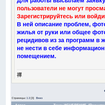
Для работы высылаем заявку
пользователи не могут просм
Зарегистрируйтесь
или
войди
В ней описание проблем, фот
жилья от руки или общее фо
рецидивов из за программ в 
не нести в себе информацио
помещением.
禪
Страницы:
1
2
[
3
]
Вниз