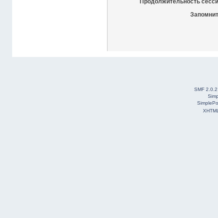
Продолжительность сесси
Запомнит
SMF 2.0.2
Simp
SimplePo
XHTM