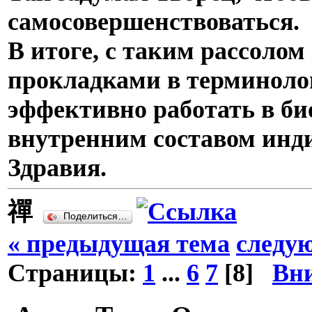
самосовершенствоваться.
В итоге, с таким рассолом
прокладками в терминоло
эффективно работать в би
внутренним составом инд
Здравия.
禪
Поделиться…
« предыдущая тема
следу
Страницы:
1
...
6
7
[
8
]
Вн