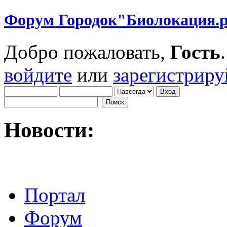
Форум Городок"Биолокация.
Добро пожаловать,
Гость
войдите
или
зарегистриру
Новости:
Портал
Форум