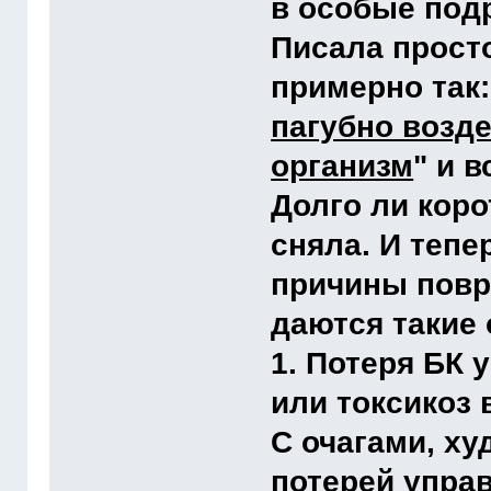
в особые под
Писала просто
примерно так:
пагубно возд
организм
" и в
Долго ли коро
сняла. И тепе
причины повр
даются такие 
1. Потеря БК 
или токсикоз в
С очагами, ху
потерей управ