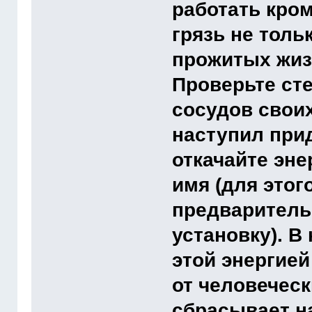
работать кром
грязь не толь
прожитых жизн
Проверьте ст
сосудов своих
наступил прид
откачайте эне
имя (для этог
предваритель
установку). В
этой энергие
от человеческ
сбрасывает на