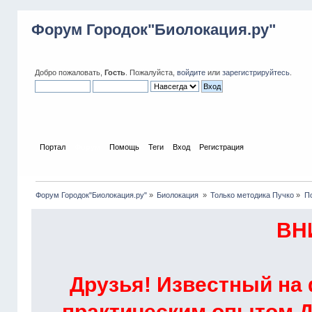
Форум Городок"Биолокация.ру"
Добро пожаловать,
Гость
. Пожалуйста,
войдите
или
зарегистрируйтесь
.
Портал
Форум
Помощь
Теги
Вход
Регистрация
Форум Городок"Биолокация.ру"
»
Биолокация 
»
Только методика Пучко
»
По
ВН
Друзья! Известный на
практическим опытом Д