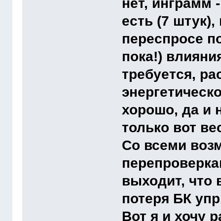
нет, инграмм 
есть (7 штук)
переспросе п
пока!) влияни
требуется, ра
энергетическ
хорошо, да и 
только вот ве
Со всеми воз
перепроверка
выходит, что 
потеря БК упр
Вот я и хочу 