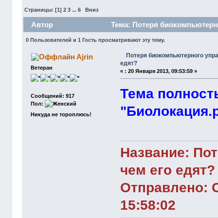
Страницы: [
1
]
2
3
...
6
Вниз
Автор
Тема: Потеря биокомпьютерно
0 Пользователей и 1 Гость просматривают эту тему.
Потеря биокомпьютерного упра
Ajrin
едят?
Ветеран
«
:
20 Января 2013, 09:53:59 »
Тема полност
Сообщений: 917
Пол:
"Биолокация.
Никуда не тороплюсь!
Название: Пот
чем его едят?
Отправлено: С
15:58:02