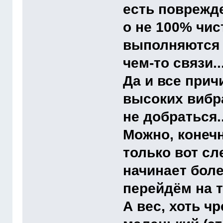
есть поврежд
о не 100% чист
выполняются 
чем-то связи.
Да и все прич
высоких вибра
не добраться..
Можно, конечн
только вот с
начинает боле
перейдём на т
А вес, хоть ч