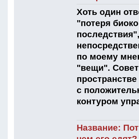
Хоть один отв
"потеря биок
последствия"
непосредстве
по моему мне
"вещи". Сове
пространстве
с положитель
контуром упра
Название: Пот
чем его едят?