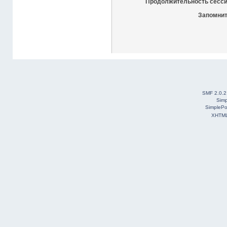
Продолжительность сесси
Запомнит
SMF 2.0.2
Simp
SimplePo
XHTM