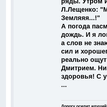
ряды. Утром 
Л.Лещенко: "
Земляяя...!"
А погода пас
дождь. И я ло
а слов не зн
сил и хороше
реально ощут
Дмитрием. Ни
здоровья! С 
...
Дорогу осилит идущий