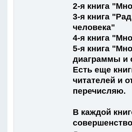
2-я книга "Мн
3-я книга "Ра
человека"
4-я книга "Мн
5-я книга "М
диаграммы и 
Есть еще кни
читателей и о
перечисляю.
В каждой книг
совершенствов