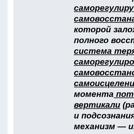
саморегулиру
самовосстан
которой зало
полного восс
система тер
саморегулиро
самовосстано
самоисцелен
момента
поте
вертикали
(р
и подсознани
механизм — 