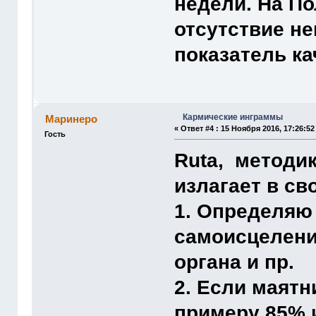
недели. На По
отсутствие н
показатель ка
Кармические инграммы
Маринеро
«
Ответ #4 :
15 Ноября 2016, 17:26:52
Гость
Ruta, методик
излагает в св
1. Определяю
самоисцелени
органа и пр.
2. Если маятн
примеру 85% и