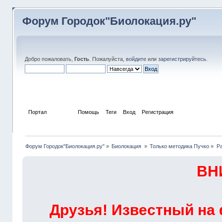
Форум Городок"Биолокация.ру"
Добро пожаловать,
Гость
. Пожалуйста,
войдите
или
зарегистрируйтесь
.
Портал
Форум
Помощь
Теги
Вход
Регистрация
Форум Городок"Биолокация.ру"
»
Биолокация 
»
Только методика Пучко
»
Р
ВН
Друзья! Известный на