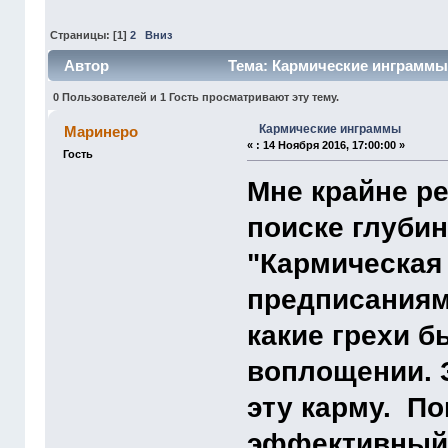
Страницы: [
1
]
2
Вниз
Автор
Тема: Кармические инграммы 
0 Пользователей и 1 Гость просматривают эту тему.
Кармические инграммы
Маринеро
«
:
14 Ноября 2016, 17:00:00 »
Гость
Мне крайне ре
поиске глуби
"Кармическая 
предписания
какие грехи 
воплощении. 
эту карму. По
эффективный м